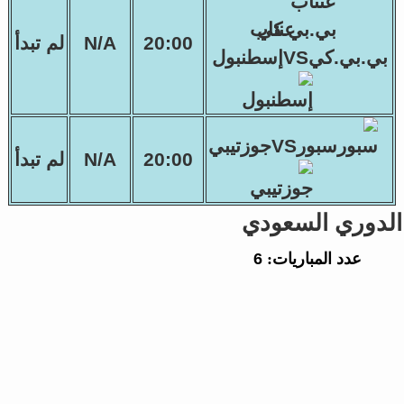
عنتاب
20:00
N/A
لم تبدأ
بي.بي.كيVSإسطنبول
سبورVSجوزتيبي
20:00
N/A
لم تبدأ
الدوري السعودي
عدد المباريات:
6