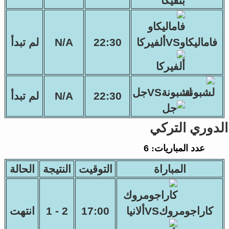
فاماليكاوVSألفيركا
22:30
N/A
لم تبدأ
لشبونةVSجل
22:30
N/A
لم تبدأ
الدوري التركي
عدد المباريات:
6
المباراة
التوقيت
النتيجة
الحالة
كاراجومروكVSألانيا
17:00
2 - 1
انتهت