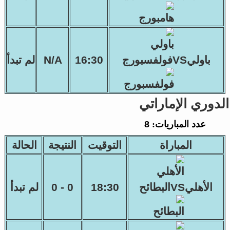
باوليVSفولفسبورج
16:30
N/A
لم تبدأ
الدوري الإماراتي
عدد المباريات:
8
المباراة
التوقيت
النتيجة
الحالة
الأهليVSالبطائح
18:30
0 - 0
لم تبدأ