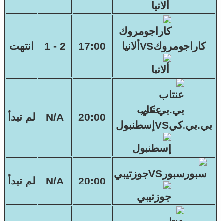
كاراجومروكVSألانيا
17:00
2 - 1
انتهت
عنتاب
20:00
N/A
لم تبدأ
بي.بي.كيVSإسطنبول
سبورVSجوزتيبي
20:00
N/A
لم تبدأ