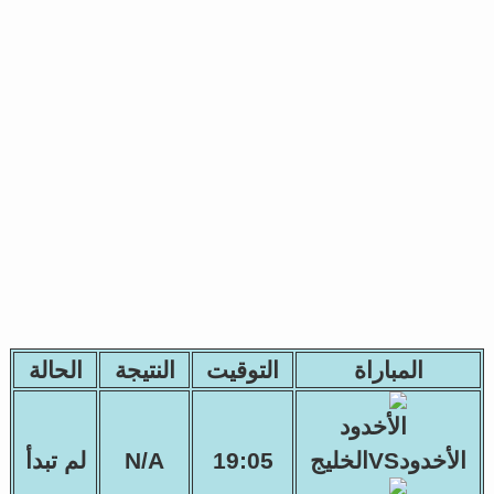
المباراة
التوقيت
النتيجة
الحالة
الأخدودVSالخليج
19:05
N/A
لم تبدأ