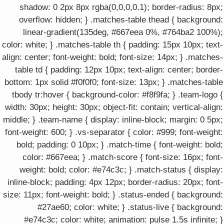
shadow: 0 2px 8px rgba(0,0,0,0.1); border-radius: 8px;
overflow: hidden; } .matches-table thead { background:
linear-gradient(135deg, #667eea 0%, #764ba2 100%);
color: white; } .matches-table th { padding: 15px 10px; text-
align: center; font-weight: bold; font-size: 14px; } .matches-
table td { padding: 12px 10px; text-align: center; border-
bottom: 1px solid #f0f0f0; font-size: 13px; } .matches-table
tbody tr:hover { background-color: #f8f9fa; } .team-logo {
width: 30px; height: 30px; object-fit: contain; vertical-align:
middle; } .team-name { display: inline-block; margin: 0 5px;
font-weight: 600; } .vs-separator { color: #999; font-weight:
bold; padding: 0 10px; } .match-time { font-weight: bold;
color: #667eea; } .match-score { font-size: 16px; font-
weight: bold; color: #e74c3c; } .match-status { display:
inline-block; padding: 4px 12px; border-radius: 20px; font-
size: 11px; font-weight: bold; } .status-ended { background:
#27ae60; color: white; } .status-live { background:
#e74c3c; color: white; animation: pulse 1.5s infinite; }