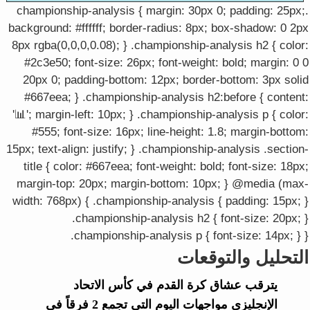
.championship-analysis { margin: 30px 0; padding: 25px;
background: #ffffff; border-radius: 8px; box-shadow: 0 2px
8px rgba(0,0,0,0.08); } .championship-analysis h2 { color:
#2c3e50; font-size: 26px; font-weight: bold; margin: 0 0
20px 0; padding-bottom: 12px; border-bottom: 3px solid
#667eea; } .championship-analysis h2:before { content:
'📊'; margin-left: 10px; } .championship-analysis p { color:
#555; font-size: 16px; line-height: 1.8; margin-bottom:
15px; text-align: justify; } .championship-analysis .section-
title { color: #667eea; font-weight: bold; font-size: 18px;
margin-top: 20px; margin-bottom: 10px; } @media (max-
width: 768px) { .championship-analysis { padding: 15px; }
.championship-analysis h2 { font-size: 20px; }
.championship-analysis p { font-size: 14px; } }
التحليل والتوقعات
يترقب عشاق كرة القدم في كأس الاتحاد
الإنجليزي مواجهات اليوم التي تجمع 2 فرقاً في