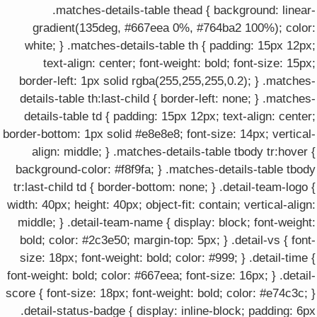
.matches-details-table thead { background: linear-
gradient(135deg, #667eea 0%, #764ba2 100%); color:
white; } .matches-details-table th { padding: 15px 12px;
text-align: center; font-weight: bold; font-size: 15px;
border-left: 1px solid rgba(255,255,255,0.2); } .matches-
details-table th:last-child { border-left: none; } .matches-
details-table td { padding: 15px 12px; text-align: center;
border-bottom: 1px solid #e8e8e8; font-size: 14px; vertical-
align: middle; } .matches-details-table tbody tr:hover {
background-color: #f8f9fa; } .matches-details-table tbody
tr:last-child td { border-bottom: none; } .detail-team-logo {
width: 40px; height: 40px; object-fit: contain; vertical-align:
middle; } .detail-team-name { display: block; font-weight:
bold; color: #2c3e50; margin-top: 5px; } .detail-vs { font-
size: 18px; font-weight: bold; color: #999; } .detail-time {
font-weight: bold; color: #667eea; font-size: 16px; } .detail-
score { font-size: 18px; font-weight: bold; color: #e74c3c; }
.detail-status-badge { display: inline-block; padding: 6px