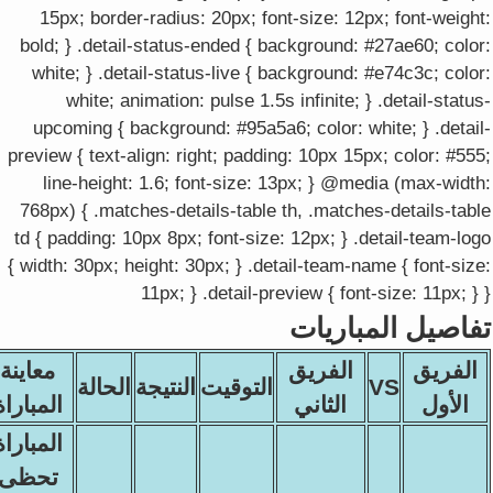
15px; border-radius: 20px; font-size: 12px; font-weight:
bold; } .detail-status-ended { background: #27ae60; color:
white; } .detail-status-live { background: #e74c3c; color:
white; animation: pulse 1.5s infinite; } .detail-status-
upcoming { background: #95a5a6; color: white; } .detail-
preview { text-align: right; padding: 10px 15px; color: #555;
line-height: 1.6; font-size: 13px; } @media (max-width:
768px) { .matches-details-table th, .matches-details-table
td { padding: 10px 8px; font-size: 12px; } .detail-team-logo
{ width: 30px; height: 30px; } .detail-team-name { font-size:
11px; } .detail-preview { font-size: 11px; } }
تفاصيل المباريات
الفريق
الفريق
معاينة
VS
التوقيت
النتيجة
الحالة
الأول
الثاني
المباراة
المباراة
تحظى