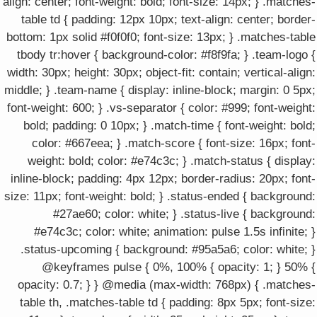
align: center; font-weight: bold; font-size: 14px; } .matches-
table td { padding: 12px 10px; text-align: center; border-
bottom: 1px solid #f0f0f0; font-size: 13px; } .matches-table
tbody tr:hover { background-color: #f8f9fa; } .team-logo {
width: 30px; height: 30px; object-fit: contain; vertical-align:
middle; } .team-name { display: inline-block; margin: 0 5px;
font-weight: 600; } .vs-separator { color: #999; font-weight:
bold; padding: 0 10px; } .match-time { font-weight: bold;
color: #667eea; } .match-score { font-size: 16px; font-
weight: bold; color: #e74c3c; } .match-status { display:
inline-block; padding: 4px 12px; border-radius: 20px; font-
size: 11px; font-weight: bold; } .status-ended { background:
#27ae60; color: white; } .status-live { background:
#e74c3c; color: white; animation: pulse 1.5s infinite; }
.status-upcoming { background: #95a5a6; color: white; }
@keyframes pulse { 0%, 100% { opacity: 1; } 50% {
opacity: 0.7; } } @media (max-width: 768px) { .matches-
table th, .matches-table td { padding: 8px 5px; font-size: