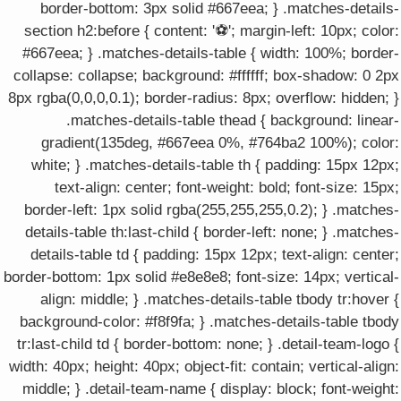
border-bottom: 3px solid #667eea; } .matches-details-
section h2:before { content: '⚽'; margin-left: 10px; color:
#667eea; } .matches-details-table { width: 100%; border-
collapse: collapse; background: #ffffff; box-shadow: 0 2px
8px rgba(0,0,0,0.1); border-radius: 8px; overflow: hidden; }
.matches-details-table thead { background: linear-
gradient(135deg, #667eea 0%, #764ba2 100%); color:
white; } .matches-details-table th { padding: 15px 12px;
text-align: center; font-weight: bold; font-size: 15px;
border-left: 1px solid rgba(255,255,255,0.2); } .matches-
details-table th:last-child { border-left: none; } .matches-
details-table td { padding: 15px 12px; text-align: center;
border-bottom: 1px solid #e8e8e8; font-size: 14px; vertical-
align: middle; } .matches-details-table tbody tr:hover {
background-color: #f8f9fa; } .matches-details-table tbody
tr:last-child td { border-bottom: none; } .detail-team-logo {
width: 40px; height: 40px; object-fit: contain; vertical-align:
middle; } .detail-team-name { display: block; font-weight: