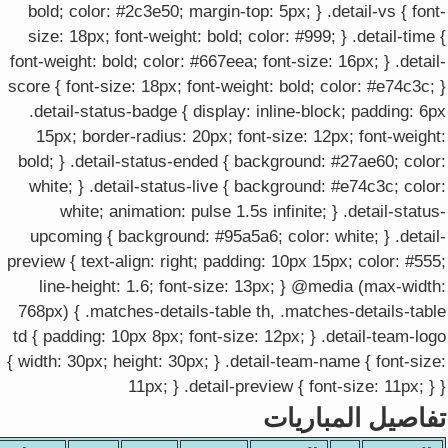
bold; color: #2c3e50; margin-top: 5px; } .detail-vs { font-
size: 18px; font-weight: bold; color: #999; } .detail-time {
font-weight: bold; color: #667eea; font-size: 16px; } .detail-
score { font-size: 18px; font-weight: bold; color: #e74c3c; }
.detail-status-badge { display: inline-block; padding: 6px
15px; border-radius: 20px; font-size: 12px; font-weight:
bold; } .detail-status-ended { background: #27ae60; color:
white; } .detail-status-live { background: #e74c3c; color:
white; animation: pulse 1.5s infinite; } .detail-status-
upcoming { background: #95a5a6; color: white; } .detail-
preview { text-align: right; padding: 10px 15px; color: #555;
line-height: 1.6; font-size: 13px; } @media (max-width:
768px) { .matches-details-table th, .matches-details-table
td { padding: 10px 8px; font-size: 12px; } .detail-team-logo
{ width: 30px; height: 30px; } .detail-team-name { font-size:
11px; } .detail-preview { font-size: 11px; } }
تفاصيل المباريات