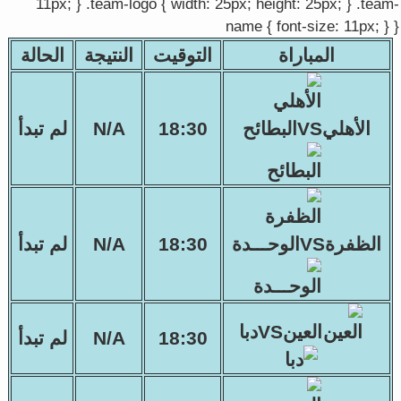
11px; } .team-logo { width: 25px; height: 25px; } .team-
name { font-size: 11px; } }
المباراة
التوقيت
النتيجة
الحالة
الأهليVSالبطائح
18:30
N/A
لم تبدأ
الظفرةVSالوحـــدة
18:30
N/A
لم تبدأ
العينVSدبا
18:30
N/A
لم تبدأ