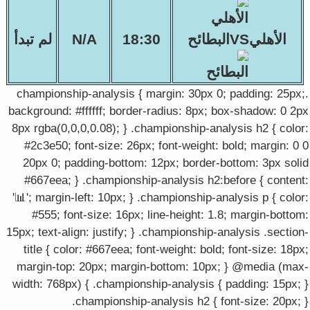
الأهليVSالبطائح
18:30
N/A
لم تبدأ
.championship-analysis { margin: 30px 0; padding: 25px;
background: #ffffff; border-radius: 8px; box-shadow: 0 2px
8px rgba(0,0,0,0.08); } .championship-analysis h2 { color:
#2c3e50; font-size: 26px; font-weight: bold; margin: 0 0
20px 0; padding-bottom: 12px; border-bottom: 3px solid
#667eea; } .championship-analysis h2:before { content:
'📊'; margin-left: 10px; } .championship-analysis p { color:
#555; font-size: 16px; line-height: 1.8; margin-bottom:
15px; text-align: justify; } .championship-analysis .section-
title { color: #667eea; font-weight: bold; font-size: 18px;
margin-top: 20px; margin-bottom: 10px; } @media (max-
width: 768px) { .championship-analysis { padding: 15px; }
.championship-analysis h2 { font-size: 20px; }