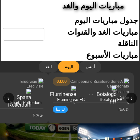
مباريات اليوم والغد
جدول مباريات اليوم
🔍
مباريات الغد والقنوات
الناقلة
مباريات الأسبوع
أمس
اليوم
الغد
03:00
Eredivisie
Campeonato Brasileiro Série A
- -
- -
‹
›
Fluminense FC
Botafogo FR
Sparta Rotterdam
N/A
لم تبدأ
N/A